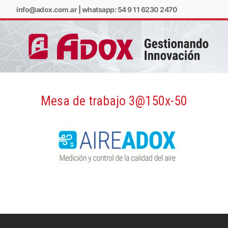
info@adox.com.ar
|
whatsapp: 54 9 11 6230 2470
Mesa de trabajo 3@150x-50
info@adox.com.ar
w
PRODUCTOS Y SERV