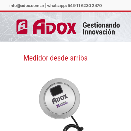
info@adox.com.ar
|
whatsapp: 54 9 11 6230 2470
Medidor desde arriba
info@adox.com.ar
w
PRODUCTOS Y SERV