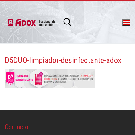
D5DUO-limpiador-desinfectante-adox
info@adox.com.ar
whatsapp: 54 9 11 6230 2470
Contacto
PRODUCTOS Y SERVICIOS