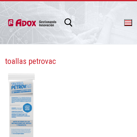
toallas petrovac
info@adox.com.ar
whatsapp: 54 9 11 6230 2470
PRODUCTOS Y SERVICIOS