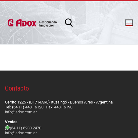
info@adox.com.ar
whatsapp: 54 9 11 6230 2470
Contacto
Cerrito 1225 - (B1714ARE) Ituzaingó - Buenos Aires - Argentina
Tel: (54 11) 4481 6120 | Fax: 4481 6190
info@adox.com.ar
Ventas
:
(54 11) 6230 2470
info@adox.com.ar
PRODUCTOS Y SERVICIOS