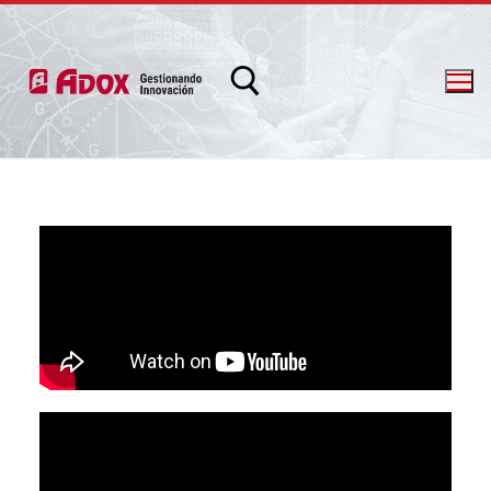
info@adox.com.ar
whatsapp: 54 9 11 6230 2470
PRODUCTOS Y SERVICIOS