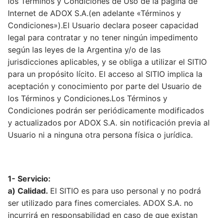
los Términos y Condiciones de Uso de la página de
Internet de ADOX S.A.(en adelante «Términos y
DESARROLLOS
INSUMOS
Condiciones»).El Usuario declara poseer capacidad
NOVEDADES
Higiene de manos y piel
legal para contratar y no tener ningún impedimento
EQUIPAMIENTOS
QUIENES SOMOS
según las leyes de la Argentina y/o de las
Videos
Desinfección
Equipos para Control de infecciones
SISTEMAS
jurisdicciones aplicables, y se obliga a utilizar el SITIO
CONTACTO
Quiénes Somos
Videos institucionales
Noticias de interés
para un propósito lícito. El acceso al SITIO implica la
Detergentes
Máquinas de anestesia y Bombas de infusión
Accesibilidad, alerta, control, medición y
SERVICIOS
Contact us
aceptación y conocimiento por parte del Usuario de
Responsabilidad Social Empresaria
Videos de productos
monitoreo
Compromiso Social
los Términos y Condiciones.Los Términos y
Control de Biofilm
Seguridad
Servicio técnico
Premios
Condiciones podrán ser periódicamente modificados
Webinars
Software
Prensa
Accesorios
y actualizados por ADOX S.A. sin notificación previa al
Agroindustriales
Mapeo Térmico ::: NUEVO :::
Usuario ni a ninguna otra persona física o jurídica.
Tutoriales
Alquiler de máquinas de anestesia
1- Servicio:
a) Calidad.
El SITIO es para uso personal y no podrá
ser utilizado para fines comerciales. ADOX S.A. no
incurrirá en responsabilidad en caso de que existan