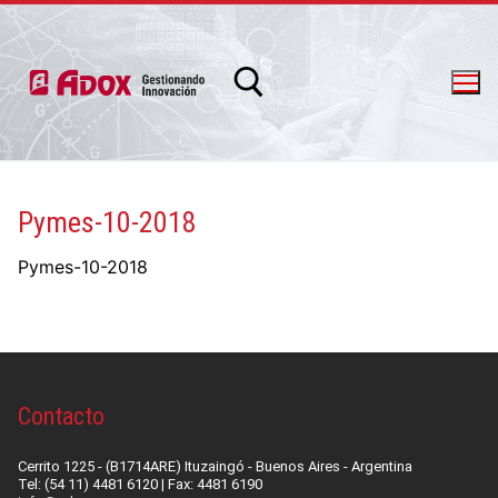
Pymes-10-2018
info@adox.com.ar
whatsapp: 54 9 11 6230 2470
Pymes-10-2018
Contacto
Cerrito 1225 - (B1714ARE) Ituzaingó - Buenos Aires - Argentina
Tel: (54 11) 4481 6120 | Fax: 4481 6190
PRODUCTOS Y SERVICIOS