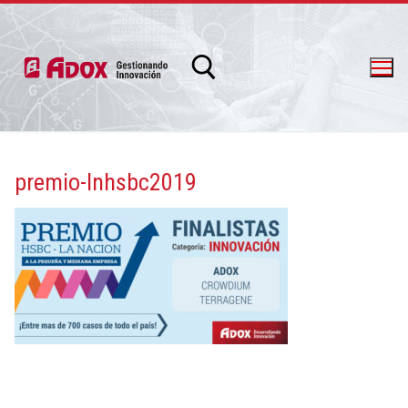
premio-lnhsbc2019
info@adox.com.ar
whatsapp: 54 9 11 6230 2470
PRODUCTOS Y SERVICIOS