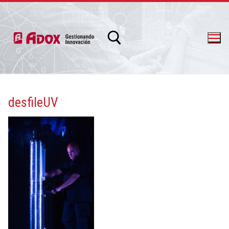
desfileUV
info@adox.com.ar
whatsapp: 54 9 11 6230 2470
PRODUCTOS Y SERVICIOS