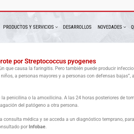
PRODUCTOS Y SERVICIOS
DESARROLLOS
NOVEDADES
Q
 brote por Streptococcus pyogenes
ún que causa la faringitis. Pero también puede producir infecci
hatsapp: 54 9 11 6230 2470
os niños, a personas mayores y a personas con defensas bajas”, 
 penicilina o la amoxilicina. A las 24 horas posteriores de tom
opagación del patógeno a otra persona.
la consulta médica y se acceda a un diagnóstico temprano, para 
consultado por
Infobae
.
ICIOS