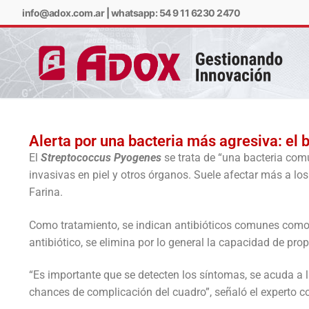
info@adox.com.ar
|
whatsapp: 54 9 11 6230 2470
Alerta por una bacteria más agresiva: el
El
Streptococcus Pyogenes
se trata de “una bacteria com
info@adox.com.ar
w
invasivas en piel y otros órganos. Suele afectar más a l
Farina.
Como tratamiento, se indican antibióticos comunes como la
antibiótico, se elimina por lo general la capacidad de pr
“Es importante que se detecten los síntomas, se acuda a 
chances de complicación del cuadro”, señaló el experto 
PRODUCTOS Y SERV