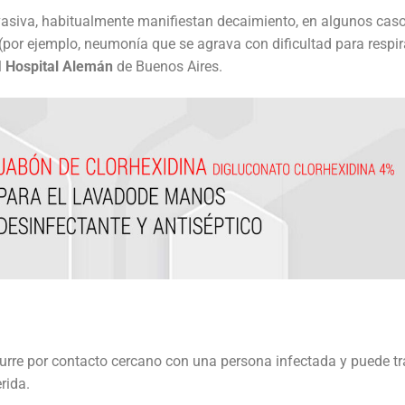
asiva, habitualmente manifiestan decaimiento, en algunos cas
 (por ejemplo, neumonía que se agrava con dificultad para respir
l
Hospital Alemán
de Buenos Aires.
os y piel
OS
ontrol de infecciones
s
cionales
terés
nestesia y Bombas de infusión
 alerta, control, medición y monitoreo
ad Social Empresaria
ductos
ocial
film
co
es
::: NUEVO :::
quinas de anestesia
rre por contacto cercano con una persona infectada y puede tr
rida.