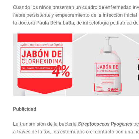
Cuando los niños presentan un cuadro de enfermedad inv
DESARROLLOS
INSUMOS
fiebre persistente y empeoramiento de la infección inicial
NOVEDADES
la doctora
Paula Della Latta
, de infectología pediátrica de
Higiene de man
EQUIPAMIENT
QUIENES SOMOS
Videos
Desinfección
Equipos para C
SISTEMAS
CONTACTO
Quiénes Somo
Videos institu
Noticias de in
Detergentes
Máquinas de a
Accesibilidad,
SERVICIOS
Contact us
Responsabilid
Videos de pro
Compromiso S
Control de Bio
Seguridad
Software
Servicio técni
Premios
Webinars
Prensa
Accesorios
Agroindustrial
Mapeo Térmico 
Tutoriales
Alquiler de má
Publicidad
La transmisión de la bacteria
Streptococcus Pyogenes
ocu
a través de la tos, los estornudos o el contacto con una he