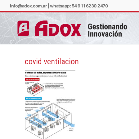
info@adox.com.ar
|
whatsapp: 54 9 11 6230 2470
covid ventilacion
info@adox.com.ar
w
PRODUCTOS Y SERV