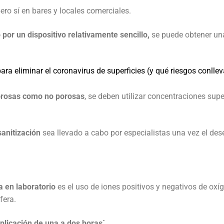
ro sí en bares y locales comerciales.
por un dispositivo relativamente sencillo,
se puede obtener un
os y piel
OS
ontrol de infecciones
s
ara eliminar el coronavirus de superficies (y qué riesgos conllev
cionales
terés
nestesia y Bombas de infusión
 alerta, control, medición y monitoreo
ad Social Empresaria
ductos
ocial
rosas como no porosas
, se deben utilizar concentraciones supe
film
co
es
::: NUEVO :::
sanitización
sea llevado a cabo por especialistas una vez el de
quinas de anestesia
a en laboratorio
es el uso de iones positivos y negativos de oxí
fera.
plicación de una a dos horas
´.