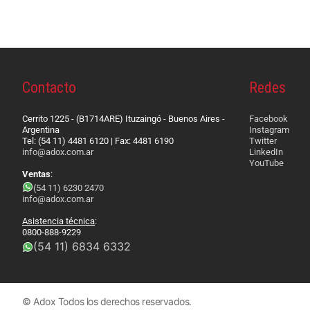
Contacto
Redes
Cerrito 1225 - (B1714ARE) Ituzaingó - Buenos Aires -
Facebook
Argentina
Instagram
Tel: (54 11) 4481 6120 | Fax: 4481 6190
Twitter
info@adox.com.ar
LinkedIn
YouTube
Ventas
:
(54 11) 6230 2470
info@adox.com.ar
Asistencia técnica
:
0800-888-9229
(54 11) 6834 6332
© Adox Todos los derechos reservados.