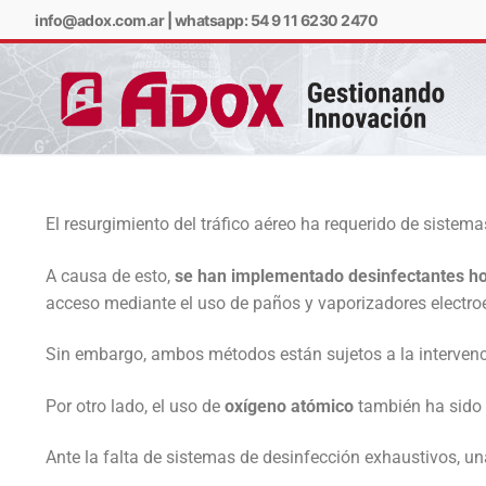
info@adox.com.ar
|
whatsapp: 54 9 11 6230 2470
El resurgimiento del tráfico aéreo ha requerido de sistema
info@adox.com.ar
w
A causa de esto,
se han implementado desinfectantes 
acceso mediante el uso de paños y vaporizadores electroes
Sin embargo, ambos métodos están sujetos a la intervenció
Por otro lado, el uso de
oxígeno atómico
también ha sido 
Ante la falta de sistemas de desinfección exhaustivos, un
PRODUCTOS Y SERV