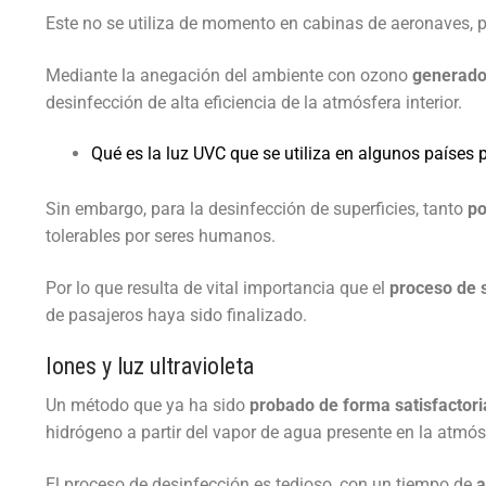
Este no se utiliza de momento en cabinas de aeronaves, pe
DESARROLLOS
INSUMOS
NOVEDADES
Mediante la anegación del ambiente con ozono
generado 
Higiene de man
EQUIPAMIENT
desinfección de alta eficiencia de la atmósfera interior.
QUIENES SOMOS
Videos
Desinfección
Equipos para C
SISTEMAS
CONTACTO
Quiénes Somo
Qué es la luz UVC que se utiliza en algunos países p
Videos institu
Noticias de in
Detergentes
Máquinas de a
Accesibilidad,
SERVICIOS
Contact us
Responsabilid
Videos de pro
Compromiso S
Sin embargo, para la desinfección de superficies, tanto
po
Control de Bio
Seguridad
Software
Servicio técni
tolerables por seres humanos.
Premios
Webinars
Prensa
Accesorios
Agroindustrial
Mapeo Térmico 
Por lo que resulta de vital importancia que el
proceso de 
Tutoriales
de pasajeros haya sido finalizado.
Alquiler de má
Iones y luz ultravioleta
Un método que ya ha sido
probado de forma satisfactori
hidrógeno a partir del vapor de agua presente en la atmós
El proceso de desinfección es tedioso, con un tiempo de
a