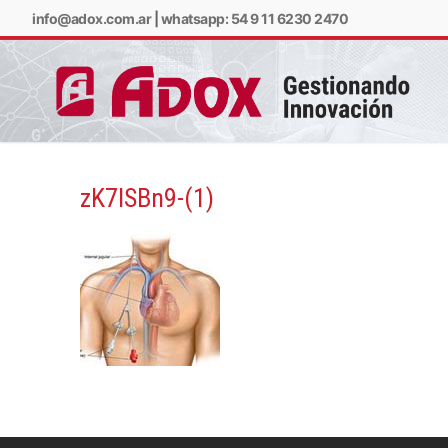
info@adox.com.ar
|
whatsapp: 54 9 11 6230 2470
zK7lSBn9-(1)
info@adox.com.ar
w
PRODUCTOS Y SERV