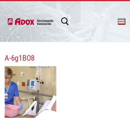
A-6g1BO8
info@adox.com.ar
whatsapp: 54 9 11 6230 2470
PRODUCTOS Y SERVICIOS