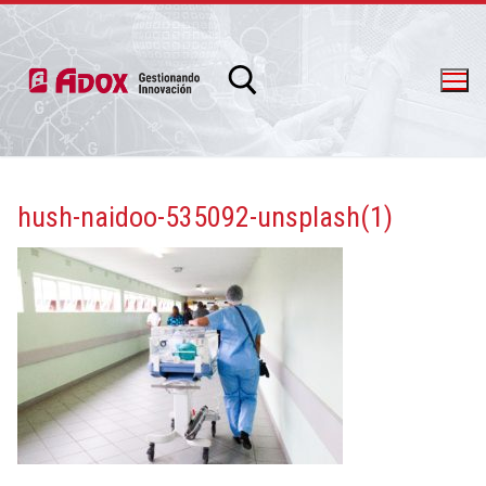
hush-naidoo-535092-unsplash(1)
info@adox.com.ar
whatsapp: 54 9 11 6230 2470
PRODUCTOS Y SERVICIOS