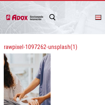
rawpixel-1097262-unsplash(1)
info@adox.com.ar
whatsapp: 54 9 11 6230 2470
PRODUCTOS Y SERVICIOS