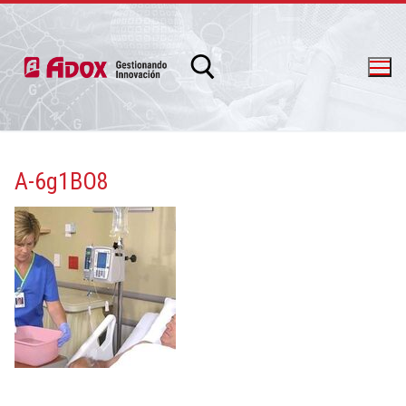
A-6g1BO8
info@adox.com.ar
whatsapp: 54 9 11 6230 2470
PRODUCTOS Y SERVICIOS