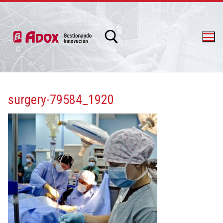
surgery-79584_1920
info@adox.com.ar
whatsapp: 54 9 11 6230 2470
PRODUCTOS Y SERVICIOS