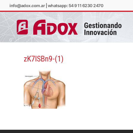
info@adox.com.ar
|
whatsapp: 54 9 11 6230 2470
zK7lSBn9-(1)
info@adox.com.ar
w
PRODUCTOS Y SERV