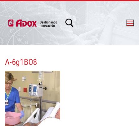
A-6g1BO8
info@adox.com.ar
whatsapp: 54 9 11 6230 2470
PRODUCTOS Y SERVICIOS