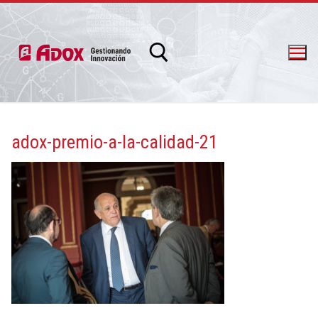
adox-premio-a-la-calidad-21
info@adox.com.ar
whatsapp: 54 9 11 6230 2470
PRODUCTOS Y SERVICIOS