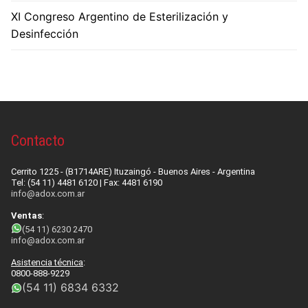
XI Congreso Argentino de Esterilización y
Desinfección
Contacto
Cerrito 1225 - (B1714ARE) Ituzaingó - Buenos Aires - Argentina
Tel: (54 11) 4481 6120 | Fax: 4481 6190
info@adox.com.ar
Ventas
:
(54 11) 6230 2470
info@adox.com.ar
Asistencia técnica
:
0800-888-9229
(54 11) 6834 6332