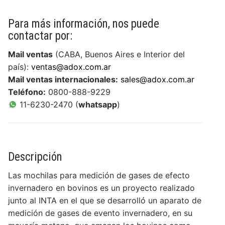
DESARROLLOS
INSUMOS
Para más información, nos puede
NOVEDADES
contactar por:
Higiene de manos y piel
EQUIPAMIENTOS
QUIENES SOMOS
Videos
Mail ventas
(CABA, Buenos Aires e Interior del
Desinfección
Equipos para Control de infecciones
SISTEMAS
país):
ventas@adox.com.ar
CONTACTO
Quiénes Somos
Videos institucionales
Noticias de interés
Mail ventas internacionales:
sales@adox.com.ar
Detergentes
Máquinas de anestesia y Bombas de infusión
Accesibilidad, alerta, control, medición y
SERVICIOS
Contact us
Responsabilidad Social Empresaria
Teléfono:
0800-888-9229
Videos de productos
monitoreo
Compromiso Social
Control de Biofilm
11-6230-2470 (
whatsapp
)
Seguridad
Servicio técnico
Premios
Webinars
Software
Prensa
Accesorios
Agroindustriales
Mapeo Térmico ::: NUEVO :::
Tutoriales
Alquiler de máquinas de anestesia
Descripción
Las mochilas para medición de gases de efecto
invernadero en bovinos es un proyecto realizado
junto al INTA en el que se desarrolló un aparato de
medición de gases de evento invernadero, en su