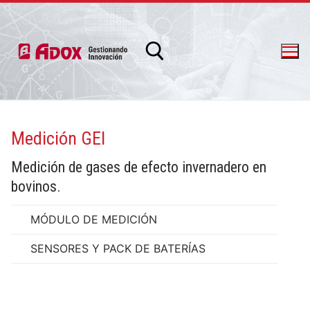
Medición GEI
info@adox.com.ar
whatsapp: 54 9 11 6230 2470
Medición de gases de efecto invernadero en
bovinos.
MÓDULO DE MEDICIÓN
SENSORES Y PACK DE BATERÍAS
PRODUCTOS Y SERVICIOS