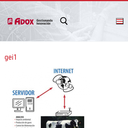
gei1
info@adox.com.ar
whatsapp: 54 9 11 6230 2470
PRODUCTOS Y SERVICIOS