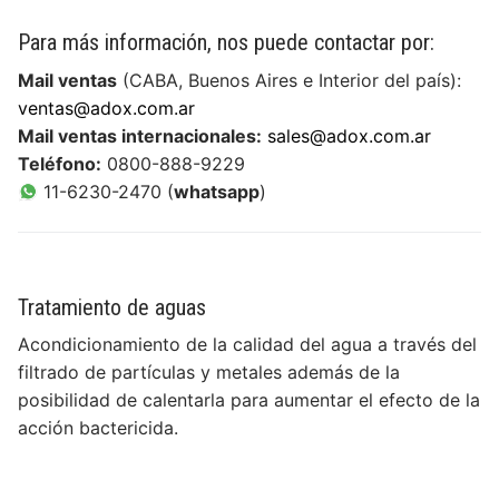
DESARROLLOS
INSUMOS
Para más información, nos puede contactar por:
NOVEDADES
Mail ventas
(CABA, Buenos Aires e Interior del país):
Higiene de manos y piel
EQUIPAMIENTOS
ventas@adox.com.ar
QUIENES SOMOS
Videos
Desinfección
Equipos para Control de infecciones
Mail ventas internacionales:
sales@adox.com.ar
SISTEMAS
CONTACTO
Quiénes Somos
Teléfono:
0800-888-9229
Videos institucionales
Noticias de interés
Detergentes
Máquinas de anestesia y Bombas de infusión
Accesibilidad, alerta, control, medición y
SERVICIOS
Contact us
11-6230-2470 (
whatsapp
)
Responsabilidad Social Empresaria
Videos de productos
monitoreo
Compromiso Social
Control de Biofilm
Seguridad
Servicio técnico
Premios
Webinars
Software
Prensa
Accesorios
Agroindustriales
Mapeo Térmico ::: NUEVO :::
Tratamiento de aguas
Tutoriales
Alquiler de máquinas de anestesia
Acondicionamiento de la calidad del agua a través del
filtrado de partículas y metales además de la
posibilidad de calentarla para aumentar el efecto de la
acción bactericida.