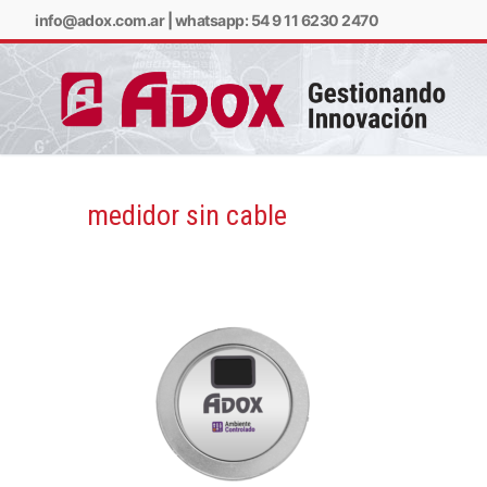
info@adox.com.ar
|
whatsapp: 54 9 11 6230 2470
medidor sin cable
info@adox.com.ar
w
PRODUCTOS Y SERV