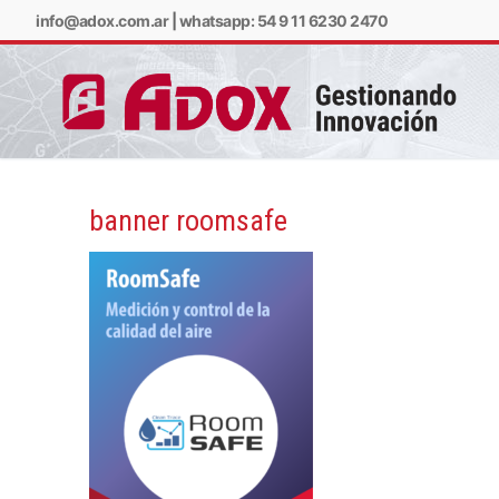
info@adox.com.ar
|
whatsapp: 54 9 11 6230 2470
banner roomsafe
info@adox.com.ar
w
PRODUCTOS Y SERV