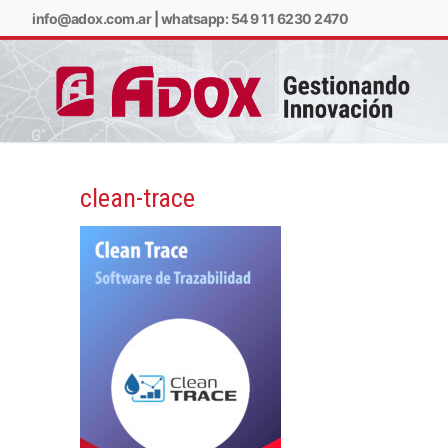
info@adox.com.ar
|
whatsapp: 54 9 11 6230 2470
clean-trace
info@adox.com.ar
w
PRODUCTOS Y SERV