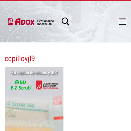
cepilloyjl9
info@adox.com.ar
whatsapp: 54 9 11 6230 2470
PRODUCTOS Y SERVICIOS