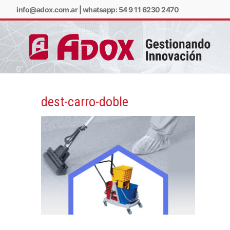
info@adox.com.ar
|
whatsapp: 54 9 11 6230 2470
dest-carro-doble
info@adox.com.ar
w
PRODUCTOS Y SERV