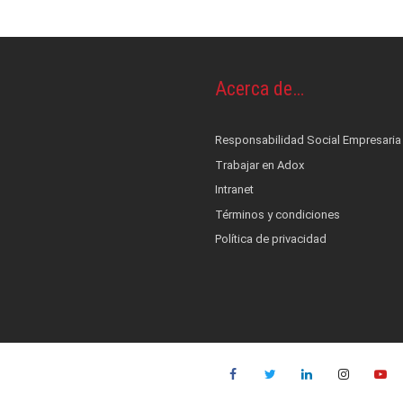
os y piel
OS
Acerca de…
ontrol de infecciones
s
cionales
terés
Responsabilidad Social Empresaria
nestesia y Bombas de infusión
 alerta, control, medición y monitoreo
ad Social Empresaria
Trabajar en Adox
ductos
ocial
film
co
Intranet
Términos y condiciones
es
::: NUEVO :::
Política de privacidad
quinas de anestesia