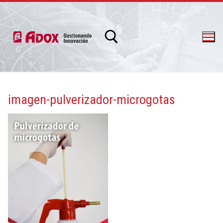
imagen-pulverizador-microgotas
info@adox.com.ar
whatsapp: 54 9 11 6230 2470
PRODUCTOS Y SERVICIOS