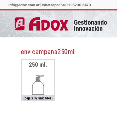
info@adox.com.ar
|
whatsapp: 54 9 11 6230 2470
env-campana250ml
info@adox.com.ar
w
PRODUCTOS Y SERV