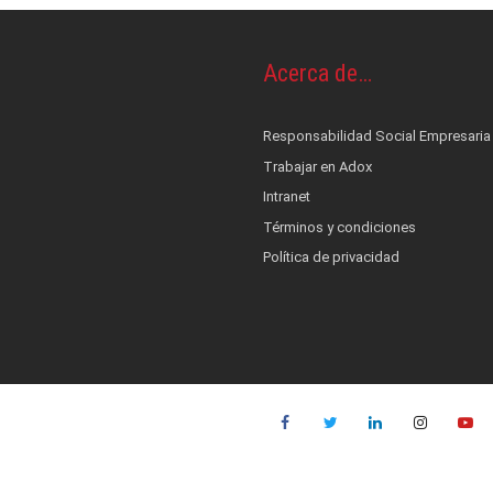
Acerca de…
os y piel
OS
ontrol de infecciones
Responsabilidad Social Empresaria
s
cionales
terés
Trabajar en Adox
nestesia y Bombas de infusión
 alerta, control, medición y monitoreo
ad Social Empresaria
Intranet
ductos
ocial
film
Términos y condiciones
co
Política de privacidad
es
::: NUEVO :::
quinas de anestesia