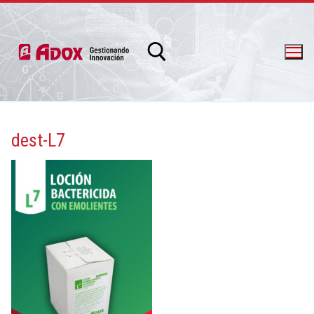
dest-L7
info@adox.com.ar
whatsapp: 54 9 11 6230 2470
PRODUCTOS Y SERVICIOS