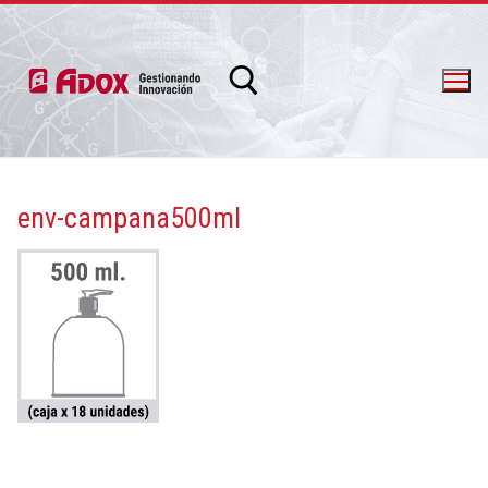
env-campana500ml
info@adox.com.ar
whatsapp: 54 9 11 6230 2470
PRODUCTOS Y SERVICIOS