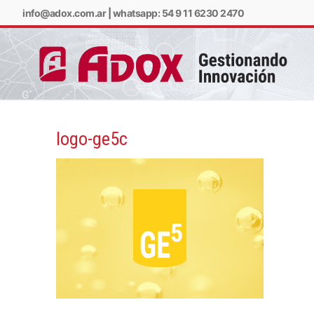
info@adox.com.ar
|
whatsapp: 54 9 11 6230 2470
logo-ge5c
info@adox.com.ar
w
PRODUCTOS Y SERV