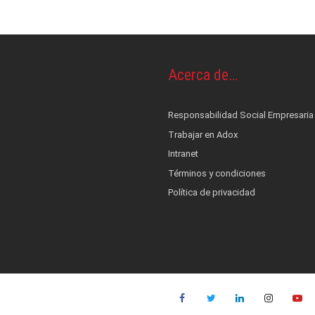
os y piel
OS
Acerca de…
ontrol de infecciones
s
cionales
terés
nestesia y Bombas de infusión
 alerta, control, medición y monitoreo
Responsabilidad Social Empresaria
ad Social Empresaria
ductos
ocial
Trabajar en Adox
film
co
Intranet
Términos y condiciones
es
::: NUEVO :::
Política de privacidad
quinas de anestesia