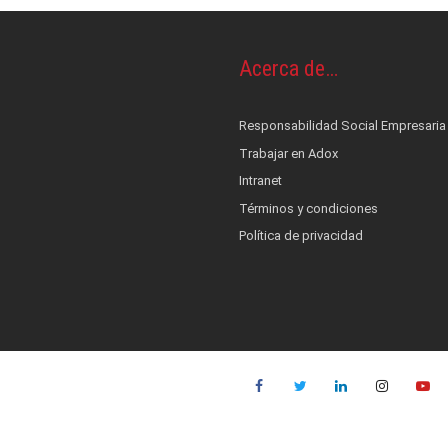
Acerca de…
os y piel
OS
ontrol de infecciones
Responsabilidad Social Empresaria
s
cionales
terés
Trabajar en Adox
nestesia y Bombas de infusión
 alerta, control, medición y monitoreo
ad Social Empresaria
Intranet
ductos
ocial
film
co
Términos y condiciones
Política de privacidad
es
::: NUEVO :::
quinas de anestesia