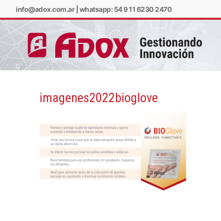
info@adox.com.ar
|
whatsapp: 54 9 11 6230 2470
imagenes2022bioglove
info@adox.com.ar
w
PRODUCTOS Y SERV