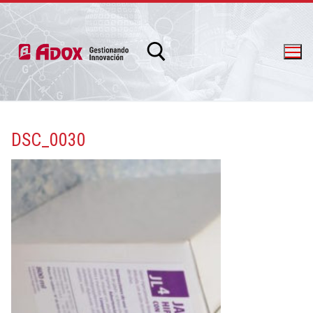
DSC_0030
info@adox.com.ar
whatsapp: 54 9 11 6230 2470
PRODUCTOS Y SERVICIOS