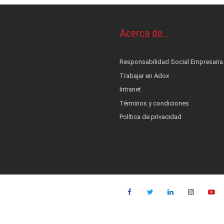
Acerca de…
os y piel
OS
ontrol de infecciones
Responsabilidad Social Empresaria
s
cionales
terés
Trabajar en Adox
nestesia y Bombas de infusión
 alerta, control, medición y monitoreo
ad Social Empresaria
Intranet
ductos
ocial
film
Términos y condiciones
co
Política de privacidad
es
::: NUEVO :::
quinas de anestesia