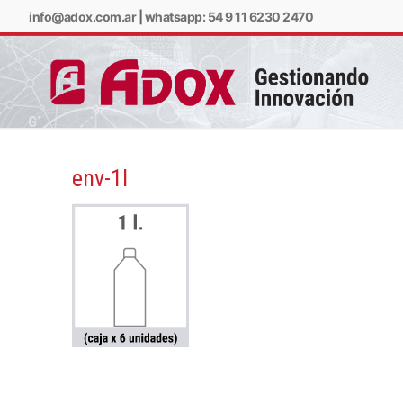
info@adox.com.ar
|
whatsapp: 54 9 11 6230 2470
env-1l
info@adox.com.ar
w
PRODUCTOS Y SERV