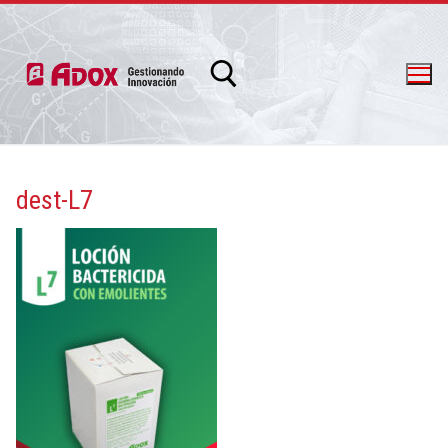
dest-L7
info@adox.com.ar
whatsapp: 54 9 11 6230 2470
PRODUCTOS Y SERVICIOS