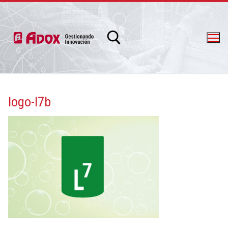
logo-l7b
info@adox.com.ar
whatsapp: 54 9 11 6230 2470
PRODUCTOS Y SERVICIOS