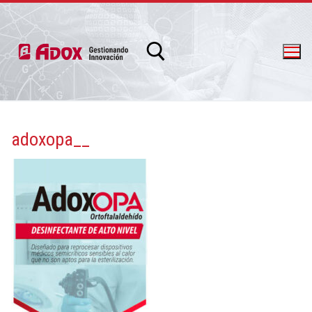
adoxopa__
info@adox.com.ar
whatsapp: 54 9 11 6230 2470
PRODUCTOS Y SERVICIOS