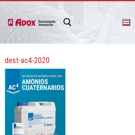
dest-ac4-2020
info@adox.com.ar
whatsapp: 54 9 11 6230 2470
PRODUCTOS Y SERVICIOS