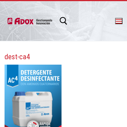
dest-ca4
info@adox.com.ar
whatsapp: 54 9 11 6230 2470
PRODUCTOS Y SERVICIOS