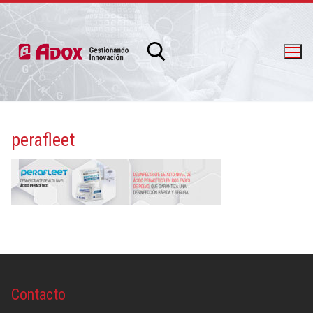
perafleet
info@adox.com.ar
whatsapp: 54 9 11 6230 2470
Contacto
PRODUCTOS Y SERVICIOS