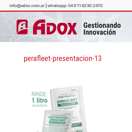
info@adox.com.ar
|
whatsapp: 54 9 11 6230 2470
perafleet-presentacion-13
info@adox.com.ar
w
PRODUCTOS Y SERV