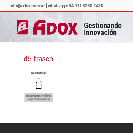
info@adox.com.ar
|
whatsapp: 54 9 11 6230 2470
d5-frasco
info@adox.com.ar
w
PRODUCTOS Y SERV