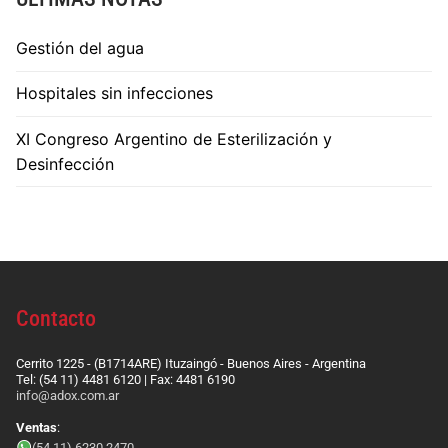
Gestión del agua
Hospitales sin infecciones
XI Congreso Argentino de Esterilización y
Desinfección
Contacto
Cerrito 1225 - (B1714ARE) Ituzaingó - Buenos Aires - Argentina
Tel: (54 11) 4481 6120 | Fax: 4481 6190
info@adox.com.ar
Ventas
:
(54 11) 6230 2470