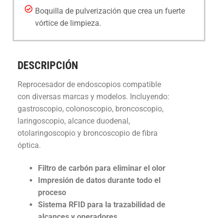
Boquilla de pulverización que crea un fuerte
DESARROLLOS
INSUMOS
vórtice de limpieza.
NOVEDADES
Higiene de manos y piel
EQUIPAMIENTOS
QUIENES SOMOS
Videos
Desinfección
Equipos para Control de infecciones
SISTEMAS
DESCRIPCIÓN
CONTACTO
Quiénes Somos
Videos institucionales
Noticias de interés
Detergentes
Máquinas de anestesia y Bombas de infusión
Accesibilidad, alerta, control, medición y
SERVICIOS
Contact us
Reprocesador de endoscopios compatible
Responsabilidad Social Empresaria
Videos de productos
monitoreo
Compromiso Social
con diversas marcas y modelos. Incluyendo:
Control de Biofilm
Seguridad
Servicio técnico
gastroscopio, colonoscopio, broncoscopio,
Premios
Webinars
Software
Prensa
laringoscopio, alcance duodenal,
Accesorios
Agroindustriales
Mapeo Térmico ::: NUEVO :::
otolaringoscopio y broncoscopio de fibra
Tutoriales
Alquiler de máquinas de anestesia
óptica.
Filtro de carbón para eliminar el olor
Impresión de datos durante todo el
proceso
Sistema RFID para la trazabilidad de
alcances y operadores