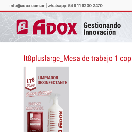
info@adox.com.ar
|
whatsapp: 54 9 11 6230 2470
lt8pluslarge_Mesa de trabajo 1 cop
info@adox.com.ar
w
PRODUCTOS Y SERV