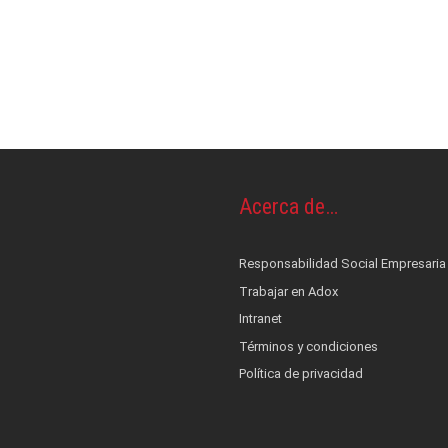
os y piel
OS
ontrol de infecciones
s
cionales
terés
nestesia y Bombas de infusión
 alerta, control, medición y monitoreo
ad Social Empresaria
ductos
ocial
Acerca de…
film
co
es
::: NUEVO :::
Responsabilidad Social Empresaria
Trabajar en Adox
quinas de anestesia
Intranet
Términos y condiciones
Política de privacidad