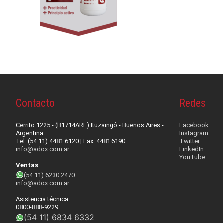
DESARROLLOS
INSUMOS
NOVEDADES
Higiene de man
EQUIPAMIENT
QUIENES SOMOS
Videos
Desinfección
Equipos para C
SISTEMAS
CONTACTO
Quiénes Somo
Videos institu
Noticias de in
Detergentes
Máquinas de a
Accesibilidad,
SERVICIOS
Contact us
Responsabilid
Videos de pro
Compromiso S
Contacto
Redes
Control de Bio
Seguridad
Software
Servicio técni
Premios
Webinars
Prensa
Accesorios
Agroindustrial
Mapeo Térmico 
Cerrito 1225 - (B1714ARE) Ituzaingó - Buenos Aires -
Facebook
Argentina
Instagram
Tutoriales
Tel: (54 11) 4481 6120 | Fax: 4481 6190
Twitter
Alquiler de má
info@adox.com.ar
LinkedIn
YouTube
Ventas
:
(54 11) 6230 2470
info@adox.com.ar
Asistencia técnica
:
0800-888-9229
(54 11) 6834 6332