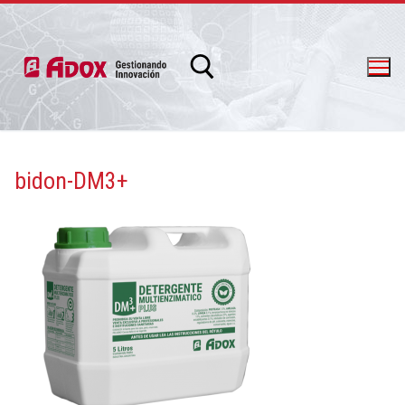
bidon-DM3+
info@adox.com.ar
whatsapp: 54 9 11 6230 2470
PRODUCTOS Y SERVICIOS