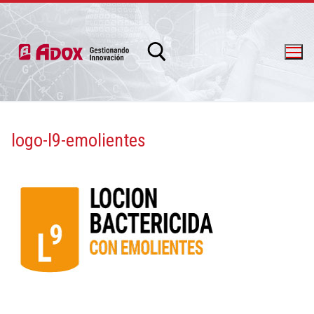
logo-l9-emolientes
info@adox.com.ar
whatsapp: 54 9 11 6230 2470
PRODUCTOS Y SERVICIOS